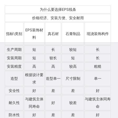
为什么要选择EPS线条
价格经济、安装方便、安全耐用
EPS装饰材
指标\类别
真石材
石膏制品
现浇装饰构件
料
生产周期
短
长
较短
长
安装周期
短
较长
短
长
安装精度
高
高
较高
粗糙
根据设计要
造型
造型单一
尺寸限制
单一
求
安全性
好
差
差
好
与建筑主体
与建筑主体同寿
耐久性
好
较差
同寿命
命
防水性
好
差
差
好